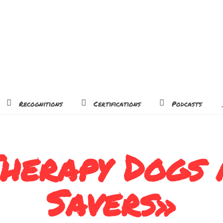
Recognitions
Certifications
Podcasts
herapy Dogs 
Savers»