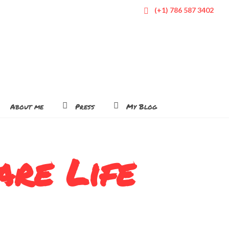
(+1) 786 587 3402
About me
Press
My Blog
are Life